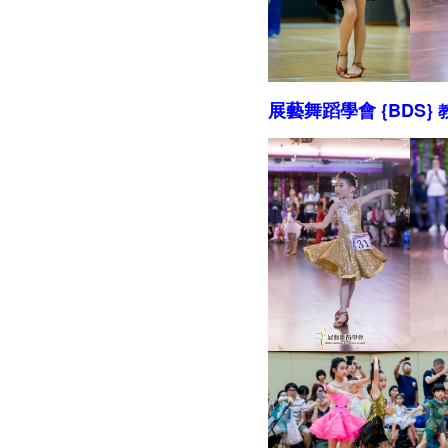
展藝舞蹈學會 {BDS}