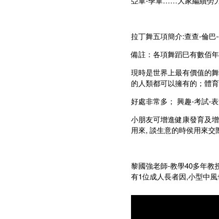
亞軍-季軍……大家繼續勞
拉丁舞五項簡介:查查-倫巴-
備註：各項舞蹈巳有數佰年
現時是世界上最有價值的舞
的人類都可以擁有的；體育
好處非常多； 興趣-考試-表
小朋友可增進健康發育及增高
用來, 談生意的時侯用來交際
黎國強老師-教學40多年
有1位成人長者因,小型中風