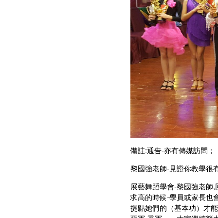
備註:通告-亦有傳媒訪問；
黎國強老師-見證你教學很
展藝舞蹈學會-黎國強老師,
求高的時候-學員或家長也
提點她們的（基本功）才能夠