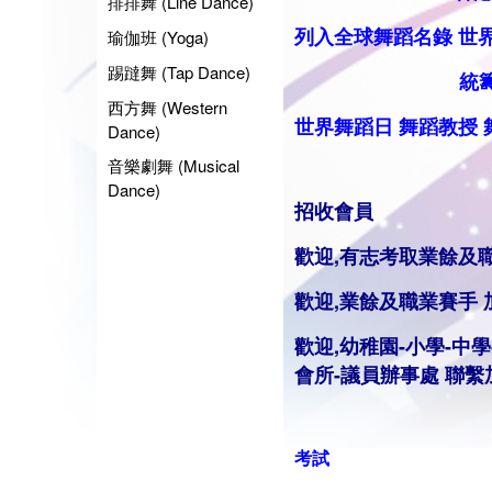
排排舞 (Line Dance)
列入全球舞蹈名錄
世
瑜伽班 (Yoga)
踢躂舞 (Tap Dance)
統籌業餘
西方舞 (Western
世界舞蹈日
舞蹈
教授
Dance)
音樂劇舞 (Musical
Dance)
招收會員
歡迎,有志考取業餘及
歡迎,業餘及職業賽手
歡迎,幼稚園-小學-中學
會所-議員辦事處 聯繫
考試