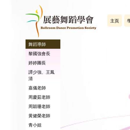
主頁
舞蹈導師
黎國強會長
婷婷團長
譚少強、王鳳
清
嘉儀老師
周慶茹老師
周穎珊老師
黄健榮老師
青小姐