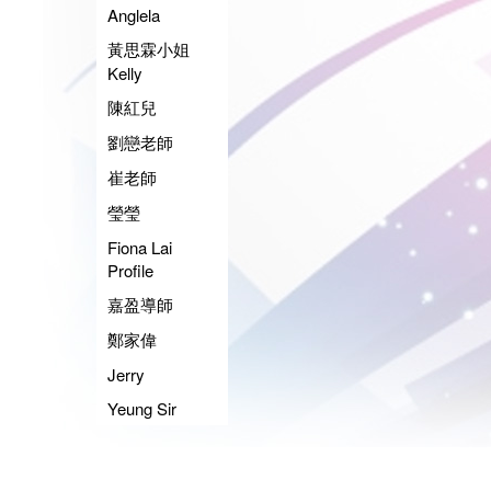
Anglela
黃思霖小姐
Kelly
陳紅兒
劉戀老師
崔老師
瑩瑩
Fiona Lai
Profile
嘉盈導師
鄭家偉
Jerry
Yeung Sir