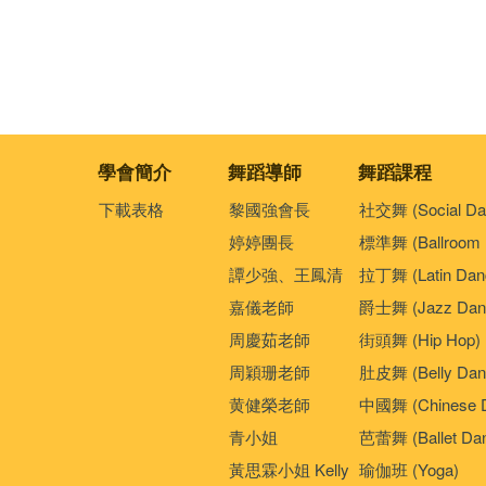
學會簡介
舞蹈導師
舞蹈課程
下載表格
黎國強會長
社交舞 (Social Da
婷婷團長
標準舞 (Ballroom 
譚少強、王鳳清
拉丁舞 (Latin Dan
嘉儀老師
爵士舞 (Jazz Dan
周慶茹老師
街頭舞 (Hip Hop)
周穎珊老師
肚皮舞 (Belly Dan
黄健榮老師
中國舞 (Chinese 
青小姐
芭蕾舞 (Ballet Da
黃思霖小姐 Kelly
瑜伽班 (Yoga)