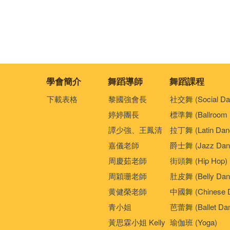
學會簡介
舞蹈導師
舞蹈課程
下載表格
黎國強會長
社交舞 (Social Da
婷婷團長
標準舞 (Ballroom 
譚少強、王鳳清
拉丁舞 (Latin Dan
嘉儀老師
爵士舞 (Jazz Dan
周慶茹老師
街頭舞 (Hip Hop)
周穎珊老師
肚皮舞 (Belly Dan
黄健榮老師
中國舞 (Chinese 
青小姐
芭蕾舞 (Ballet Da
黃思霖小姐 Kelly
瑜伽班 (Yoga)