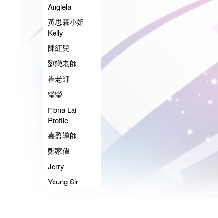
Anglela
黃思霖小姐
Kelly
陳紅兒
劉戀老師
崔老師
瑩瑩
Fiona Lai
Profile
嘉盈導師
鄭家偉
Jerry
Yeung Sir