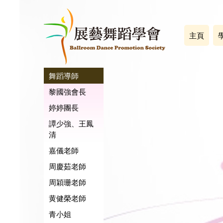
主頁
舞蹈導師
黎國強會長
婷婷團長
譚少強、王鳳
清
嘉儀老師
周慶茹老師
周穎珊老師
黄健榮老師
青小姐