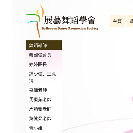
主頁
舞蹈導師
黎國強會長
婷婷團長
譚少強、王鳳
清
嘉儀老師
周慶茹老師
周穎珊老師
黄健榮老師
青小姐