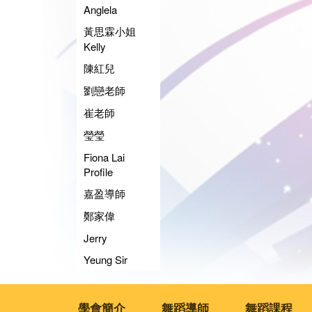
Anglela
黃思霖小姐
Kelly
陳紅兒
劉戀老師
崔老師
瑩瑩
Fiona Lai
Profile
嘉盈導師
鄭家偉
Jerry
Yeung Sir
學會簡介
舞蹈導師
舞蹈課程