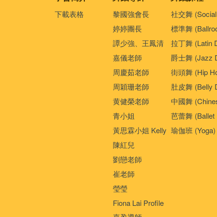
下載表格
黎國強會長
社交舞 (Social
婷婷團長
標準舞 (Ballro
譚少強、王鳳清
拉丁舞 (Latin 
嘉儀老師
爵士舞 (Jazz D
周慶茹老師
街頭舞 (Hip Ho
周穎珊老師
肚皮舞 (Belly 
黄健榮老師
中國舞 (Chines
青小姐
芭蕾舞 (Ballet 
黃思霖小姐 Kelly
瑜伽班 (Yoga)
陳紅兒
劉戀老師
崔老師
瑩瑩
Fiona Lai Profile
嘉盈導師