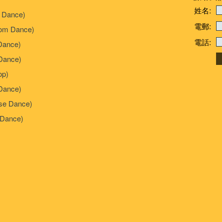
姓名:
 Dance)
電郵:
om Dance)
電話:
Dance)
ance)
p)
Dance)
e Dance)
Dance)