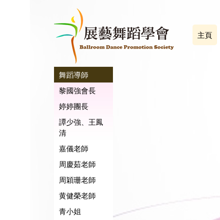
主頁
舞蹈導師
黎國強會長
婷婷團長
譚少強、王鳳
清
嘉儀老師
周慶茹老師
周穎珊老師
黄健榮老師
青小姐