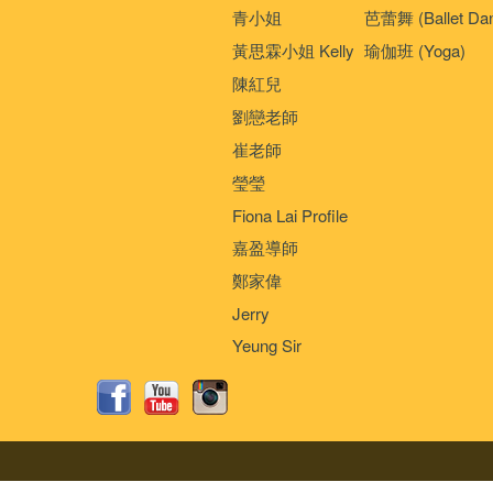
青小姐
芭蕾舞 (Ballet Da
黃思霖小姐 Kelly
瑜伽班 (Yoga)
陳紅兒
劉戀老師
崔老師
瑩瑩
Fiona Lai Profile
嘉盈導師
鄭家偉
Jerry
Yeung Sir