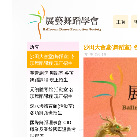
主頁
所有
沙田大會堂{舞蹈室}
2026-06-16
沙田大會堂{舞蹈室} 各
項舞蹈課程 現正招生
葵青劇院 舞蹈室 各項
舞蹈課程 現正招生
元朗體育館 活動室 各
項舞蹈課程 現正招生
深水埗體育館(活動室)
各項舞蹈班招生
國際舞蹈理事會 CID
職業及業餘國際證書考
試程序