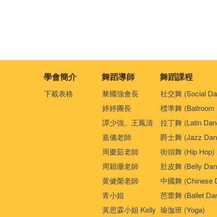
學會簡介
舞蹈導師
舞蹈課程
下載表格
黎國強會長
社交舞 (Social Da
婷婷團長
標準舞 (Ballroom 
譚少強、王鳳清
拉丁舞 (Latin Dan
嘉儀老師
爵士舞 (Jazz Dan
周慶茹老師
街頭舞 (Hip Hop)
周穎珊老師
肚皮舞 (Belly Dan
黄健榮老師
中國舞 (Chinese 
青小姐
芭蕾舞 (Ballet Da
黃思霖小姐 Kelly
瑜伽班 (Yoga)