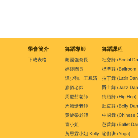
學會簡介
舞蹈導師
舞蹈課程
下載表格
黎國強會長
社交舞 (Social Da
婷婷團長
標準舞 (Ballroom 
譚少強、王鳳清
拉丁舞 (Latin Dan
嘉儀老師
爵士舞 (Jazz Dan
周慶茹老師
街頭舞 (Hip Hop)
周穎珊老師
肚皮舞 (Belly Dan
黄健榮老師
中國舞 (Chinese 
青小姐
芭蕾舞 (Ballet Da
黃思霖小姐 Kelly
瑜伽班 (Yoga)