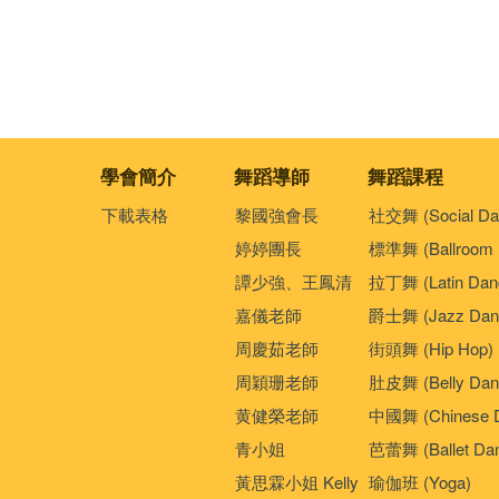
學會簡介
舞蹈導師
舞蹈課程
下載表格
黎國強會長
社交舞 (Social Da
婷婷團長
標準舞 (Ballroom 
譚少強、王鳳清
拉丁舞 (Latin Dan
嘉儀老師
爵士舞 (Jazz Dan
周慶茹老師
街頭舞 (Hip Hop)
周穎珊老師
肚皮舞 (Belly Dan
黄健榮老師
中國舞 (Chinese 
青小姐
芭蕾舞 (Ballet Da
黃思霖小姐 Kelly
瑜伽班 (Yoga)