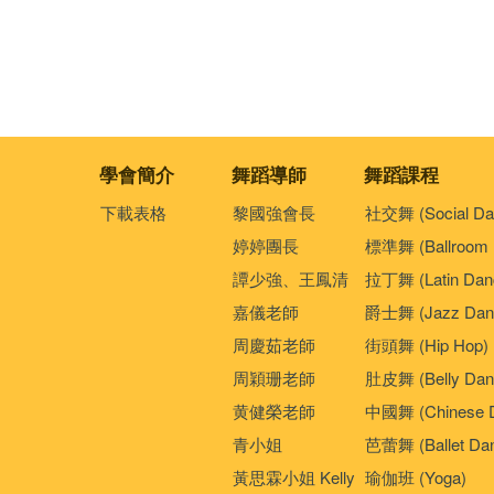
學會簡介
舞蹈導師
舞蹈課程
下載表格
黎國強會長
社交舞 (Social Da
婷婷團長
標準舞 (Ballroom 
譚少強、王鳳清
拉丁舞 (Latin Dan
嘉儀老師
爵士舞 (Jazz Dan
周慶茹老師
街頭舞 (Hip Hop)
周穎珊老師
肚皮舞 (Belly Dan
黄健榮老師
中國舞 (Chinese 
青小姐
芭蕾舞 (Ballet Da
黃思霖小姐 Kelly
瑜伽班 (Yoga)